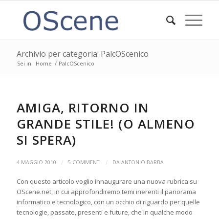
Archivio per categoria: PalcOScenico
Sei in:
Home
/
PalcOScenico
AMIGA, RITORNO IN
GRANDE STILE! (O ALMENO
SI SPERA)
/
/
4 MAGGIO 2010
5 COMMENTI
DA
ANTONIO BARBA
Con questo articolo voglio innaugurare una nuova rubrica su
OScene.net, in cui approfondiremo temi inerenti il panorama
informatico e tecnologico, con un occhio di riguardo per quelle
tecnologie, passate, presenti e future, che in qualche modo