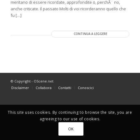
meritano di essere ricordate, approfondite o, perchÃ¨ no,
anche criticate. Il passato Molti di voi ricorderanno quello che
fu […]
CONTINUA A LEGGERE
© Copyright - OScene.net
Disclaimer
Collabora
Contatti
Conoscici
This site uses cookies. By continuing to browse the site, you are
agreeing to our use of cookies.
OK