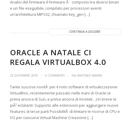
Analisi del Firmware Il Firmware Ã¨ composto tra diversi binari
e un file eseguibile, compilato per processori aventi
un’architettura MIPS32, chiamato key_gen […]
CONTINUA A LEGGERE
ORACLE A NATALE CI
REGALA VIRTUALBOX 4.0
/
/
25 DICEMBRE 2010
0 COMMENTI
DA
ANTONIO BARBA
Tante succose novitÃ per il noto software di virtualizzazione
VirtualBox, recentemente passato nelle mani di Oracle (e
prima ancora di Sun, e prima ancora di Innotek…) In breve le
piÃ¹ eclatanti: Supporto alle estensioni per aggiungere nuove
features di terze parti PossibilitÃ di limitare le risorse di CPU e
I/O per ciascuna Virtual Machine Creazione […]