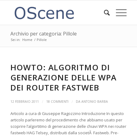
Archivio per categoria: Pillole
Sei in:
Home
/
Pillole
HOWTO: ALGORITMO DI
GENERAZIONE DELLE WPA
DEI ROUTER FASTWEB
/
/
12 FEBBRAIO 2011
18 COMMENTI
DA
ANTONIO BARBA
Articolo a cura di Giuseppe Ragozzino Introduzione In questo
articolo parleremo del procedimento che abbiamo usato per
scoprire l’algortitmo di generazione delle chiavi WPA nei router
fastweb HAG Telsey, distribuiti dalla societÃ Fastweb. Pre-