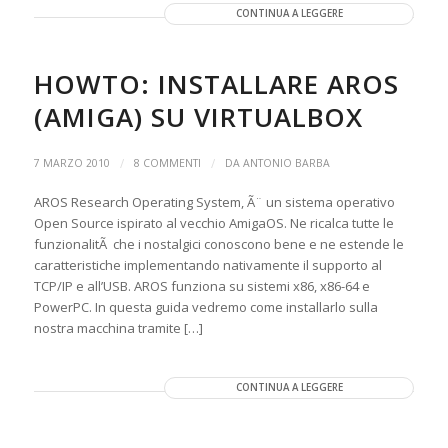
CONTINUA A LEGGERE
HOWTO: INSTALLARE AROS
(AMIGA) SU VIRTUALBOX
/
/
7 MARZO 2010
8 COMMENTI
DA
ANTONIO BARBA
AROS Research Operating System, Ã¨ un sistema operativo
Open Source ispirato al vecchio AmigaOS. Ne ricalca tutte le
funzionalitÃ che i nostalgici conoscono bene e ne estende le
caratteristiche implementando nativamente il supporto al
TCP/IP e all’USB. AROS funziona su sistemi x86, x86-64 e
PowerPC. In questa guida vedremo come installarlo sulla
nostra macchina tramite […]
CONTINUA A LEGGERE