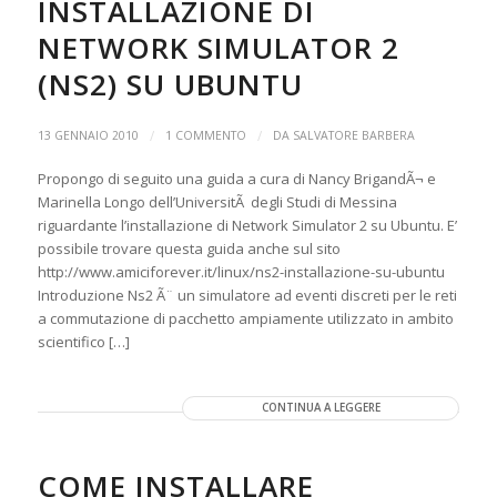
INSTALLAZIONE DI
NETWORK SIMULATOR 2
(NS2) SU UBUNTU
/
/
13 GENNAIO 2010
1 COMMENTO
DA
SALVATORE BARBERA
Propongo di seguito una guida a cura di Nancy BrigandÃ¬ e
Marinella Longo dell’UniversitÃ degli Studi di Messina
riguardante l’installazione di Network Simulator 2 su Ubuntu. E’
possibile trovare questa guida anche sul sito
http://www.amiciforever.it/linux/ns2-installazione-su-ubuntu
Introduzione Ns2 Ã¨ un simulatore ad eventi discreti per le reti
a commutazione di pacchetto ampiamente utilizzato in ambito
scientifico […]
CONTINUA A LEGGERE
COME INSTALLARE