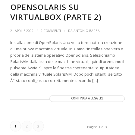
OPENSOLARIS SU
VIRTUALBOX (PARTE 2)
/
/
21 APRILE 2009
2 COMMENTI
DA
ANTONIO BARBA
Installazione di OpenSolaris Una volta terminata la creazione
di una nuova macchina virtuale, iniziamo l’installazione vera e
propria del sistema operativo OpenSolaris. Selezioniamo
SolarisVM dalla lista delle macchine virtuali, quindi premiamo il
pulsante Avvia. Si apre la finestra contenente l’output video
della macchina virtuale SolarisVM. Dopo pochi istanti, se tutto
Ã¨ stato configurato correttamente secondo […]
CONTINUA A LEGGERE
1
2
3
Pagina 1 di 3