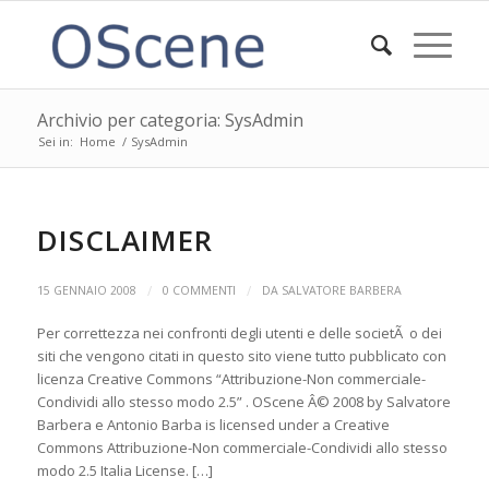
Archivio per categoria: SysAdmin
Sei in:
Home
/
SysAdmin
DISCLAIMER
/
/
15 GENNAIO 2008
0 COMMENTI
DA
SALVATORE BARBERA
Per correttezza nei confronti degli utenti e delle societÃ o dei
siti che vengono citati in questo sito viene tutto pubblicato con
licenza Creative Commons “Attribuzione-Non commerciale-
Condividi allo stesso modo 2.5” . OScene Â© 2008 by Salvatore
Barbera e Antonio Barba is licensed under a Creative
Commons Attribuzione-Non commerciale-Condividi allo stesso
modo 2.5 Italia License. […]