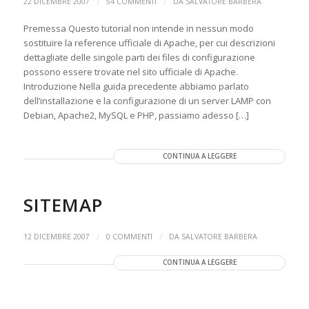
/
/
22 DICEMBRE 2007
54 COMMENTI
DA
SALVATORE BARBERA
Premessa Questo tutorial non intende in nessun modo
sostituire la reference ufficiale di Apache, per cui descrizioni
dettagliate delle singole parti dei files di configurazione
possono essere trovate nel sito ufficiale di Apache.
Introduzione Nella guida precedente abbiamo parlato
dell’installazione e la configurazione di un server LAMP con
Debian, Apache2, MySQL e PHP, passiamo adesso […]
CONTINUA A LEGGERE
SITEMAP
/
/
12 DICEMBRE 2007
0 COMMENTI
DA
SALVATORE BARBERA
CONTINUA A LEGGERE