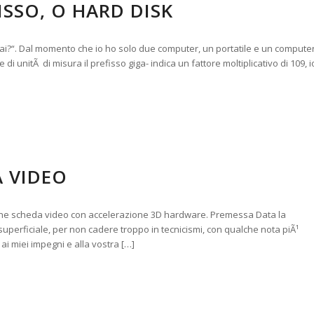
ISSO, O HARD DISK
ai?“. Dal momento che io ho solo due computer, un portatile e un compute
 unitÃ di misura il prefisso giga- indica un fattore moltiplicativo di 109, i
 VIDEO
ne scheda video con accelerazione 3D hardware. Premessa Data la
uperficiale, per non cadere troppo in tecnicismi, con qualche nota piÃ¹
ai miei impegni e alla vostra […]