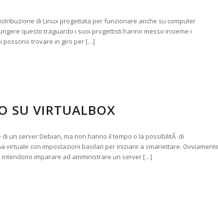
distribuzione di Linux progettata per funzionare anche su computer
iungere questo traguardo i suoi progettisti hanno messo insieme i
si possono trovare in giro per […]
O SU VIRTUALBOX
e di un server Debian, ma non hanno il tempo o la possibilitÃ di
 virtuale con impostazioni basilari per iniziare a smanettare. Ovviament
he intendono imparare ad amministrare un server […]