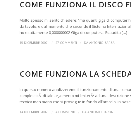
COME FUNZIONA IL DISCO F
Molto spesso mi sento chiedere: “ma quanti giga di computer h
da tavolo, e dal momento che secondo il Sistema Internazionale di
ho esattamente 0,000000002 Giga di computer… Esaudita […]
/
/
15 DICEMBRE 2007
27 COMMENTI
DA
ANTONIO BARBA
COME FUNZIONA
COME FUNZIONA LA SCHEDA
In questo numero analizzeremo il funzionamento di una comu
complessitÃ di tale argomento mi limiterÃ² ad una descrizione s
tecnica man mano che si prosegue in fondo all’articolo. In base 
/
/
14 DICEMBRE 2007
4 COMMENTI
DA
ANTONIO BARBA
PASCAL