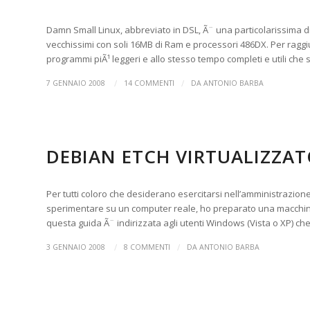
Damn Small Linux, abbreviato in DSL, Ã¨ una particolarissima 
vecchissimi con soli 16MB di Ram e processori 486DX. Per ragg
programmi piÃ¹ leggeri e allo stesso tempo completi e utili che 
/
/
7 GENNAIO 2008
14 COMMENTI
DA
ANTONIO BARBA
DESKTOP VIRTUALIZATION
DEBIAN ETCH VIRTUALIZZAT
Per tutti coloro che desiderano esercitarsi nell’amministrazion
sperimentare su un computer reale, ho preparato una macchina
questa guida Ã¨ indirizzata agli utenti Windows (Vista o XP) c
/
/
3 GENNAIO 2008
8 COMMENTI
DA
ANTONIO BARBA
COME FUNZIONA