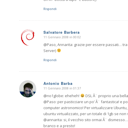
Rispondi
Salvatore Barbera
11 Gennaio 2008 in 00:02
dice:
@Paso, Annarita: grazie per essere passati… tra u
Server)
Rispondi
Antonio Barba
11 Gennaio 2008 in 01:37
dice:
@no1globe: eheheh!
DSL Ã¨ proprio una bella
@Paso: per pasticciare un po’ Ã¨ fantastica! e p
computer astronomico! Per virtualizzare Ubuntu,
ubuntu virtualizzato, per un totale di 1gb se non
@annarita: si, il vecchio sito ormai Ã¨ dismesso… m
branco e a presto!