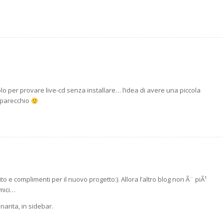
o per provare live-cd senza installare… l’idea di avere una piccola
a parecchio
to e complimenti per il nuovo progetto:). Allora l’altro blog non Ã¨ piÃ¹
amici…
narita, in sidebar.