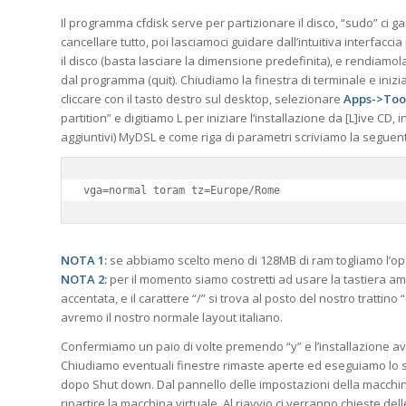
Il programma cfdisk serve per partizionare il disco, “sudo” ci gar
cancellare tutto, poi lasciamoci guidare dall’intuitiva interfacc
il disco (basta lasciare la dimensione predefinita), e rendiamo
dal programma (quit). Chiudiamo la finestra di terminale e inizi
cliccare con il tasto destro sul desktop, selezionare
Apps->Tool
partition” e digitiamo L per iniziare l’installazione da [L]ive CD
aggiuntivi) MyDSL e come riga di parametri scriviamo la seguen
vga=normal toram tz=Europe/Rome
NOTA 1:
se abbiamo scelto meno di 128MB di ram togliamo l’op
NOTA 2:
per il momento siamo costretti ad usare la tastiera amer
accentata, e il carattere “/” si trova al posto del nostro trattino
avremo il nostro normale layout italiano.
Confermiamo un paio di volte premendo “y” e l’installazione a
Chiudiamo eventuali finestre rimaste aperte ed eseguiamo lo sh
dopo Shut down. Dal pannello delle impostazioni della macchi
ripartire la macchina virtuale. Al riavvio ci verranno chieste de