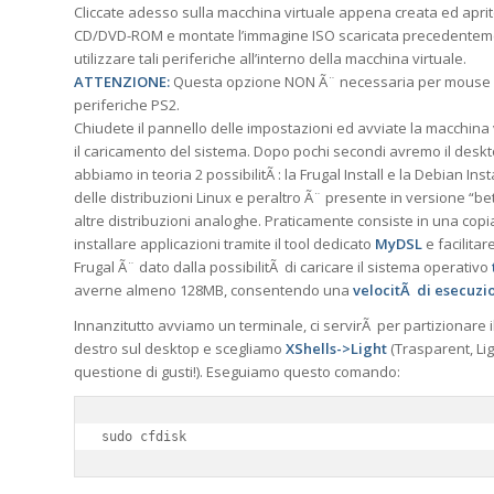
Cliccate adesso sulla macchina virtuale appena creata ed aprite 
CD/DVD-ROM e montate l’immagine ISO scaricata precedentement
utilizzare tali periferiche all’interno della macchina virtuale.
ATTENZIONE:
Questa opzione NON Ã¨ necessaria per mouse e t
periferiche PS2.
Chiudete il pannello delle impostazioni ed avviate la macchina 
il caricamento del sistema. Dopo pochi secondi avremo il deskto
abbiamo in teoria 2 possibilitÃ : la Frugal Install e la Debian In
delle distribuzioni Linux e peraltro Ã¨ presente in versione “bet
altre distribuzioni analoghe. Praticamente consiste in una copi
installare applicazioni tramite il tool dedicato
MyDSL
e facilitar
Frugal Ã¨ dato dalla possibilitÃ di caricare il sistema operativo
averne almeno 128MB, consentendo una
velocitÃ di esecuzi
Innanzitutto avviamo un terminale, ci servirÃ per partizionare il 
destro sul desktop e scegliamo
XShells->Light
(Trasparent, Lig
questione di gusti!). Eseguiamo questo comando:
sudo cfdisk