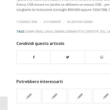
Xvesa, USB mouse no (anche se abbiamo un mouse USB… perch
scegliamo la risoluzione (consiglio 800×600 oppure 1024×768), 16/2
/
/
7 GENNAIO 2008
14 COMMENTI
DA
ANTONIO BARBA
TAGS:
DAMN SMALL LINUX
,
DEBIAN
,
DEBIAN ETCH
,
DESKTOP
,
DSL
,
L
Condividi questo articolo
Potrebbero interessarti
Debian Etch virtualizzato su