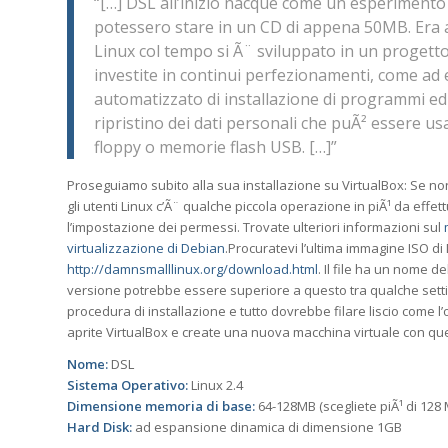
“[…] DSL all’inizio nacque come un esperimento
potessero stare in un CD di appena 50MB. Era
Linux col tempo si Ã¨ sviluppato in un proget
investite in continui perfezionamenti, come a
automatizzato di installazione di programmi ed
ripristino dei dati personali che puÃ² essere usa
floppy o memorie flash USB. […]”
Proseguiamo subito alla sua installazione su VirtualBox: Se non
gli utenti Linux c’Ã¨ qualche piccola operazione in piÃ¹ da effet
l’impostazione dei permessi. Trovate ulteriori informazioni sul
virtualizzazione di Debian
.Procuratevi l’ultima immagine ISO di
http://damnsmalllinux.org/download.html
. Il file ha un nome de
versione potrebbe essere superiore a questo tra qualche sett
procedura di installazione e tutto dovrebbe filare liscio come l
aprite VirtualBox e create una nuova macchina virtuale con qu
Nome:
DSL
Sistema Operativo:
Linux 2.4
Dimensione memoria di base:
64-128MB (scegliete piÃ¹ di 128 
Hard Disk:
ad espansione dinamica di dimensione 1GB