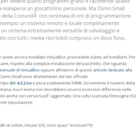
 per vedere quanti programmi grafici e facilmente usabili
 a malapena un giocattolino personale. Ma Damn Small
to della ComunitÃ con centinaia di ore di programmazione
d esempio un sistema remoto e locale completamente
 un sistema estremamente versatile di salvataggio e
to con tutti i media riscrivibili compreso un disco fisso,
 avete ancora installato VirtualBox, provvedete subito ad installarlo. Per
tuare, rispetto alla semplice installazione del pacchetto, che riguarda
manuale di VirtualBox
oppure all’interno di questo
articolo dedicato alla
 Damn Small Linux direttamente dal sito ufficiale
l tipo
dsl-4.2.2.iso
e pesa esattamente 50MB. Ovviamente il numero della
imana, ma in teoria non dovrebbero esserci eccessive differenze nella
’olio anche con versioni piÃ¹ aggiornate. Una volta scaricata l’immagine ISO
este impostazioni:
MB se volete, ma per DSL sono quasi “eccessivi”!!!)