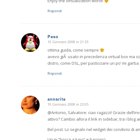
Enjoy the virtualization world!
Rispondi
Paso
10 Gennaio 2008 in 21:33
dice:
ottima guida, come sempre
avevo giÃ usato in precedenza virtual box ma sol
distro, come DSL, per pasticciare un po’ mi garb
Rispondi
annarita
10 Gennaio 2008 in 23:05
dice:
@Antonio, Salvatore: ciao ragazzi! Grazie dell’invi
attivo? Cambio allora il link in sidebar, tra i blog 
Bel post. Lo segnalo nel widget dei condivisi di an
Un in “bocca a lupo” e bacioni;)