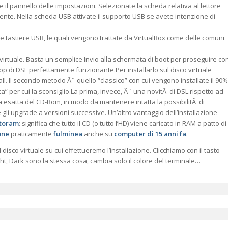
il pannello delle impostazioni. Selezionate la scheda relativa al lettore
e. Nella scheda USB attivate il supporto USB se avete intenzione di
astiere USB, le quali vengono trattate da VirtualBox come delle comuni
virtuale. Basta un semplice Invio alla schermata di boot per proseguire co
p di DSL perfettamente funzionante.Per installarlo sul disco virtuale
stall. Il secondo metodo Ã¨ quello “classico” con cui vengono installate il 90%
a” per cui la sconsiglio.La prima, invece, Ã¨ una novitÃ di DSL rispetto ad
a esatta del CD-Rom, in modo da mantenere intatta la possibilitÃ di
e gli upgrade a versioni successive. Un’altro vantaggio dell’installazione
toram
: significa che tutto il CD (o tutto l’HD) viene caricato in RAM a patto di
one
praticamente
fulminea
anche su
computer di 15 anni fa
.
disco virtuale su cui effettueremo l’installazione. Clicchiamo con il tasto
ht, Dark sono la stessa cosa, cambia solo il colore del terminale…