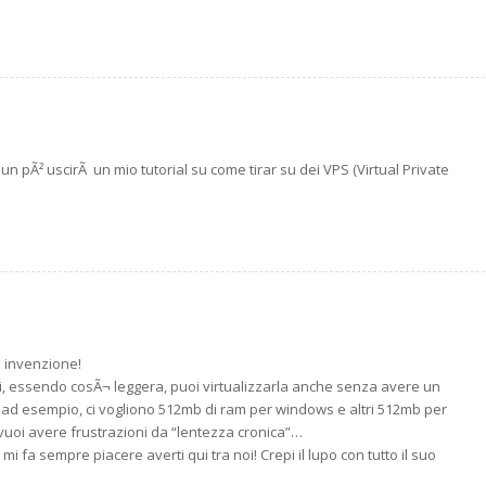
n pÃ² uscirÃ un mio tutorial su come tirar su dei VPS (Virtual Private
 invenzione!
oi, essendo cosÃ¬ leggera, puoi virtualizzarla anche senza avere un
 ad esempio, ci vogliono 512mb di ram per windows e altri 512mb per
 vuoi avere frustrazioni da “lentezza cronica”…
i fa sempre piacere averti qui tra noi! Crepi il lupo con tutto il suo