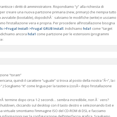
antisce i diritti di amministratore. Rispondiamo “y” alla richiesta di
ia per creare una nuova partizione primaria (new, primary) che riempia tutto
la avviabile (bootable), dopodichÃ¨ salviamo le modifiche (write) e usciamo
amo l’installazione vera e propria. Per procedere all’installazione bisogna
s->Frugal Install->Frugal GRUB Install
. Indichiamo
hda1
come “target
, indichiamo ancora
hda1
come partizione per le estensioni (programmi
te:
zione “toram”
icana, quindi il carattere “uguale” si trova al posto della nostra “Ã¬”, la i
 “-“.) Scegliamo “it” come lingua per la tastiera (cosÃ¬ dopo l’installazione
vrÃ termine dopo circa 1-2 secondi… sembra incredibile, non Ã¨ vero?
utdown, cliccando sul desktop con il tasto destro e selezionando Exit e
na virtuale smontiamo l’immagine ISO del CD-ROM di DSL e facciamo
lle informazioni per la configurazione dell’interfaccia grafica. Scegliamo