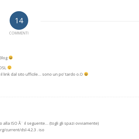
14
COMMENTI
 Blog
 DSL
il link dal sito ufficile… sono un po’ tardo o.O
to alla ISO Ã¨ il seguente… (togli gli spazi ovviamente)
rg/current/dsl-4.2.3 . iso