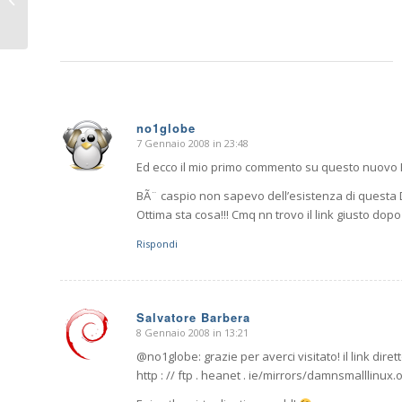
VirtualBox
no1globe
7 Gennaio 2008 in 23:48
dice:
Ed ecco il mio primo commento su questo nuovo
BÃ¨ caspio non sapevo dell’esistenza di questa
Ottima sta cosa!!! Cmq nn trovo il link giusto dopo 
Rispondi
Salvatore Barbera
8 Gennaio 2008 in 13:21
dice:
@no1globe: grazie per averci visitato! il link diret
http : // ftp . heanet . ie/mirrors/damnsmalllinux.o