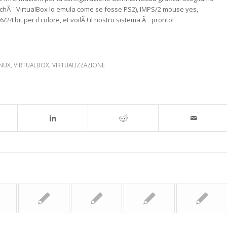
Ã¨ VirtualBox lo emula come se fosse PS2), IMPS/2 mouse yes,
4 bit per il colore, et voilÃ ! il nostro sistema Ã¨ pronto!
INUX
,
VIRTUALBOX
,
VIRTUALIZZAZIONE