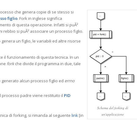
 processo che genera copie di se stesso si
sso figlio
. Fork in inglese significa
amento di questa operazione. Infatti si puÃ²
i rebbio si puÃ² associare un processo figlio.
enera un figlio, le variabili ed altre risorse
 il funzionamento di questa tecnica. In un
ione
fork
che divide il programma in due, tale
e generato alcun processo figlio ed
errno
l processo padre viene restituito il
PID
Schema del forking di
un'applicazione
ecnica di forking, si rimanda al seguente
link
[in