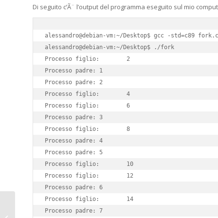
Di seguito c’Ã¨ l’output del programma eseguito sul mio comput
alessandro@debian-vm:~/Desktop$ gcc -std=c89 fork.c
alessandro@debian-vm:~/Desktop$ ./fork

Processo figlio:        2

Processo padre: 1

Processo padre: 2

Processo figlio:        4

Processo figlio:        6

Processo padre: 3

Processo figlio:        8

Processo padre: 4

Processo padre: 5

Processo figlio:        10

Processo figlio:        12

Processo padre: 6

Processo figlio:        14

Processo padre: 7

Samsung semplifica l’interazione