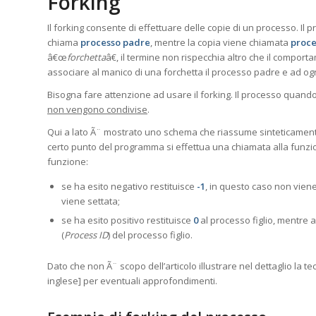
Forking
Il forking consente di effettuare delle copie di un processo. Il
chiama
processo padre
, mentre la copia viene chiamata
proce
â€œ
forchetta
â€, il termine non rispecchia altro che il comport
associare al manico di una forchetta il processo padre e ad ogn
Bisogna fare attenzione ad usare il forking. Il processo quando g
non vengono condivise
.
Qui a lato Ã¨ mostrato uno schema che riassume sinteticamente
certo punto del programma si effettua una chiamata alla funz
funzione:
se ha esito negativo restituisce
-1
, in questo caso non vien
viene settata;
se ha esito positivo restituisce
0
al processo figlio, mentre a
(
Process ID
) del processo figlio.
Dato che non Ã¨ scopo dell’articolo illustrare nel dettaglio la t
inglese] per eventuali approfondimenti.