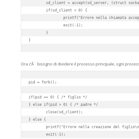
	sd_client = accept(sd_server, (struct sockaddr *)&client_addr, &address_size);

	if(sd_client < 0) {

		printf("Errore nella chiamata accept\n");

		exit(-1);

	}

}
Ora c’Ã¨ bisogno di dividere il processo principale, ogni processo
pid = fork();

if(pid == 0) { /* figlio */

} else if(pid > 0) { /* padre */

	close(sd_client);

} else {

	printf("Errore nella creazione del figlio\n");

	exit(-1);
