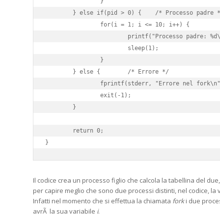
 		}

 	} else if(pid > 0) {	/* Processo padre */

		for(i = 1; i <= 10; i++) {

			printf("Processo padre: %d\n", i);

			sleep(1);

		}

	} else {	/* Errore */

		fprintf(stderr, "Errore nel fork\n");

		exit(-1);

	}

	return 0;

}
Il codice crea un processo figlio che calcola la tabellina del due
per capire meglio che sono due processi distinti, nel codice, la 
Infatti nel momento che si effettua la chiamata
fork
i due proce
avrÃ la sua variabile
i
.