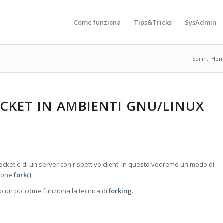
Come funziona
Tips&Tricks
SysAdmin
Sei in:
Ho
KET IN AMBIENTI GNU/LINUX
ocket e di un server con rispettivo client. In questo vedremo un modo di
zione
fork()
.
o un po’ come funziona la tecnica di
forking
.