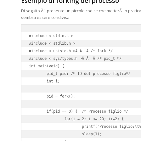
Esempio di forking del processo
Di seguito Ã¨ presente un piccolo codice che metterÃ in pratica
sembra essere condivisa.
#include < stdio.h >

#include < stdlib.h >

#include < unistd.h >Â Â  Â /* fork */

#include < sys/types.h >Â Â  Â /* pid_t */

int main(void) {

	pid_t pid; /* ID del processo figlio*/

	int i;

	pid = fork();

	if(pid == 0) {	/* Processo figlio */

		for(i = 2; i <= 20; i+=2) {

 			printf("Processo figlio:\t%d\n", i);

 			sleep(1);
