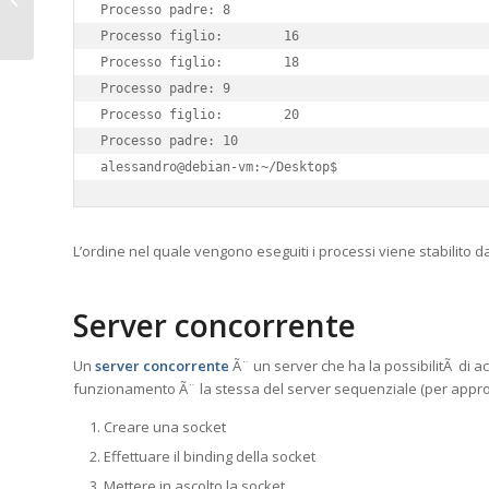
uomo-macchina con il nuovo TicToc
Processo padre: 8

Processo figlio:        16

Processo figlio:        18

Processo padre: 9

Processo figlio:        20

Processo padre: 10

alessandro@debian-vm:~/Desktop$
L’ordine nel quale vengono eseguiti i processi viene stabilito d
Server concorrente
Un
server concorrente
Ã¨ un server che ha la possibilitÃ di a
funzionamento Ã¨ la stessa del server sequenziale (per approf
Creare una socket
Effettuare il binding della socket
Mettere in ascolto la socket