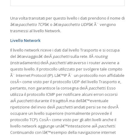
Una volta transitati per questo livello i dati prendono il nome di
â€œ
pacchetto TCP
â€ o â€œ
pacchetto UDP
â€ Ã¨ vengono
trasmessi al livello Network.
Livello Network
Il livello network riceve i dati dal livello Trasporto e si occupa
del â€œviaggioâ€ deiÂ
pacchetti
sulla rete. IlÂ
routing
(instradamento) deiÂ
pacchetti
attraverso i router avviene a
questo livello. Il protocollo utilizzato per svolgere tale compito
Ã¨ Internet Protocol (IP). Lâ€™IP Ã¨ un protocollo non affidabile
cosÃ¬ come visto per il protocollo UDP del livello Trasporto e,
pertanto, non garantisce la consegna deiÂ
pacchetti
. Esso
utilizza il protocollo ICMP per notificare alcuni errori occorsi
aiÂ
pacchetti
durante il tragittoÂ ma dellâ€™eventuale
ripetizione del invio deiÂ
pacchetti
andati persi se ne dovrÃ
occupare un livello superiore (normalmente provvede il
protocollo TCP). CosÃ¬ come visto per gli altri livelli anche il
livello network aggiunge unâ€™intestazione aiÂ
pacchetti
.
Continuando con lâ€™esempio della navigazione internet