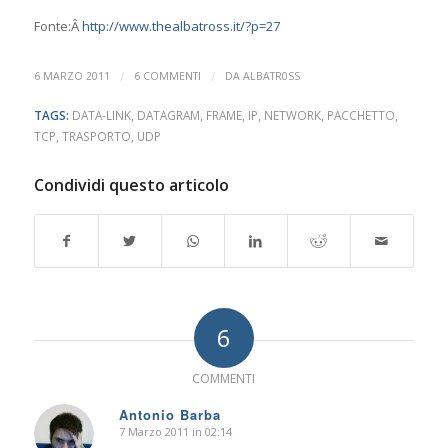
Fonte:Â
http://www.thealbatross.it/?p=27
/
/
6 MARZO 2011
6 COMMENTI
DA
ALBATR0SS
TAGS:
DATA-LINK
,
DATAGRAM
,
FRAME
,
IP
,
NETWORK
,
PACCHETTO
,
TCP
,
TRASPORTO
,
UDP
Condividi questo articolo
6
COMMENTI
Antonio Barba
7 Marzo 2011 in 02:14
dice: