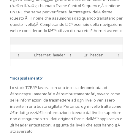
(
trailer
). Il
trailer
, chiamato Frame Control Sequence,Â contiene
un CRC che serve per verificare lâ€™integritÃ delÂ
frame
(questo Ã¨ il nome che assumono i dati quando transitano per
questo livello).Â Completando lâ€™esempio della navigazione
web e considerando lâ€™utilizzo di una rete Ethernet avremo:
________________________________________________________
“Incapsulamento”
Lo stack TCP/IP lavora con una tecnica denominata ad
â€œincapsulamentoâ€ o â€œimbustamentoâ€, ovvero come
se le informazioni da trasmettere ad ogni livello venissero
inserite in una busta sigillata. Pertanto, ogni livello tratta come
â€œdati grezziâ€ le informazioni ricevuto dal livello superiore
non distinguendo tra i dati originari forniti dallâ€™applicativo e
gli header (intestazioni) aggiunte dai livelli che essi hanno giÃ
attraversato.