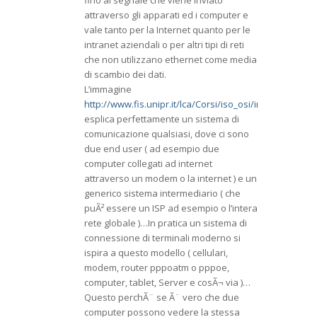
attraverso gli apparati ed i computer e
vale tanto per la Internet quanto per le
intranet aziendali o per altri tipi di reti
che non utilizzano ethernet come media
di scambio dei dati.
L’immagine
http://www.fis.unipr.it/lca/Corsi/iso_osi/images/osi_co
esplica perfettamente un sistema di
comunicazione qualsiasi, dove ci sono
due end user ( ad esempio due
computer collegati ad internet
attraverso un modem o la internet ) e un
generico sistema intermediario ( che
puÃ² essere un ISP ad esempio o l’intera
rete globale )…In pratica un sistema di
connessione di terminali moderno si
ispira a questo modello ( cellulari,
modem, router pppoatm o pppoe,
computer, tablet, Server e cosÃ¬ via )…
Questo perchÃ¨ se Ã¨ vero che due
computer possono vedere la stessa