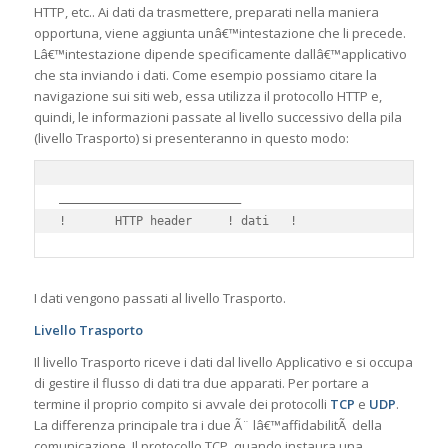
HTTP, etc.. Ai dati da trasmettere, preparati nella maniera
opportuna, viene aggiunta unâ€™intestazione che li precede.
Lâ€™intestazione dipende specificamente dallâ€™applicativo
che sta inviando i dati. Come esempio possiamo citare la
navigazione sui siti web, essa utilizza il protocollo HTTP e,
quindi, le informazioni passate al livello successivo della pila
(livello Trasporto) si presenteranno in questo modo:
__________________________

I dati vengono passati al livello Trasporto.
Livello Trasporto
Il livello Trasporto riceve i dati dal livello Applicativo e si occupa
di gestire il flusso di dati tra due apparati. Per portare a
termine il proprio compito si avvale dei protocolli
TCP
e
UDP
.
La differenza principale tra i due Ã¨ lâ€™affidabilitÃ della
comunicazione. Il protocollo TCP, quando instaura una