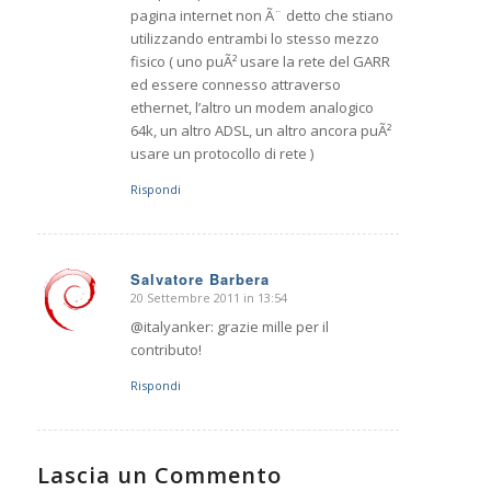
pagina internet non Ã¨ detto che stiano
utilizzando entrambi lo stesso mezzo
fisico ( uno puÃ² usare la rete del GARR
ed essere connesso attraverso
ethernet, l’altro un modem analogico
64k, un altro ADSL, un altro ancora puÃ²
usare un protocollo di rete )
Rispondi
Salvatore Barbera
20 Settembre 2011 in 13:54
dice:
@italyanker: grazie mille per il
contributo!
Rispondi
Lascia un Commento