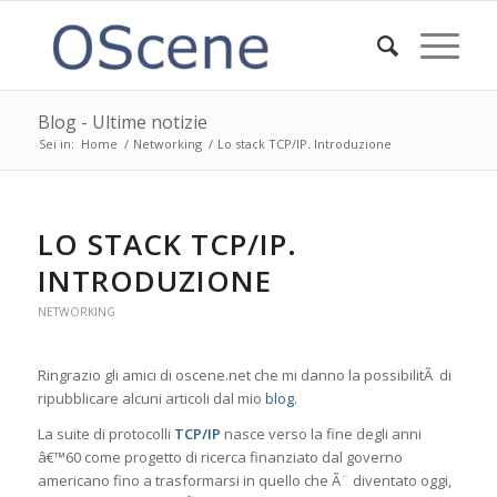
Blog - Ultime notizie
Sei in:
Home
/
Networking
/
Lo stack TCP/IP. Introduzione
LO STACK TCP/IP.
INTRODUZIONE
NETWORKING
Ringrazio gli amici di oscene.net che mi danno la possibilitÃ di
ripubblicare alcuni articoli dal mio
blog
.
La suite di protocolli
TCP/IP
nasce verso la fine degli anni
â€™60 come progetto di ricerca finanziato dal governo
americano fino a trasformarsi in quello che Ã¨ diventato oggi,