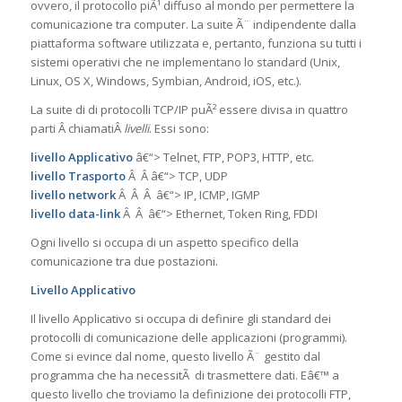
ovvero, il protocollo piÃ¹ diffuso al mondo per permettere la
comunicazione tra computer. La suite Ã¨ indipendente dalla
piattaforma software utilizzata e, pertanto, funziona su tutti i
sistemi operativi che ne implementano lo standard (Unix,
Linux, OS X, Windows, Symbian, Android, iOS, etc.).
La suite di di protocolli TCP/IP puÃ² essere divisa in quattro
parti Â chiamatiÂ
livelli
. Essi sono:
livello Applicativo
â€“> Telnet, FTP, POP3, HTTP, etc.
livello Trasporto
Â Â â€“> TCP, UDP
livello network
Â Â Â â€“> IP, ICMP, IGMP
livello data-link
Â Â â€“> Ethernet, Token Ring, FDDI
Ogni livello si occupa di un aspetto specifico della
comunicazione tra due postazioni.
Livello Applicativo
Il livello Applicativo si occupa di definire gli standard dei
protocolli di comunicazione delle applicazioni (programmi).
Come si evince dal nome, questo livello Ã¨ gestito dal
programma che ha necessitÃ di trasmettere dati. Eâ€™ a
questo livello che troviamo la definizione dei protocolli FTP,