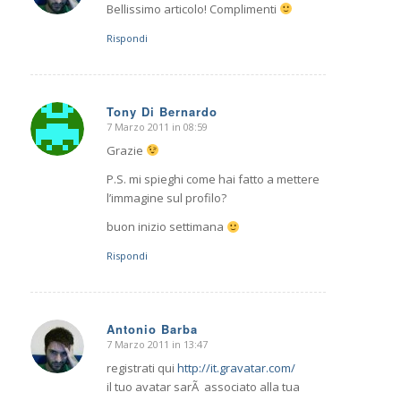
Bellissimo articolo! Complimenti
Rispondi
Tony Di Bernardo
7 Marzo 2011 in 08:59
dice:
Grazie
P.S. mi spieghi come hai fatto a mettere
l’immagine sul profilo?
buon inizio settimana
Rispondi
Antonio Barba
7 Marzo 2011 in 13:47
dice:
registrati qui
http://it.gravatar.com/
il tuo avatar sarÃ associato alla tua