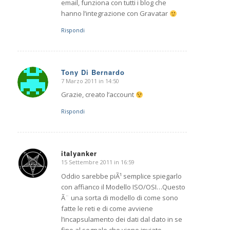
email, funziona con tutti i blog che
hanno l’integrazione con Gravatar
Rispondi
Tony Di Bernardo
7 Marzo 2011 in 14:50
dice:
Grazie, creato l’account
Rispondi
italyanker
15 Settembre 2011 in 16:59
dice:
Oddio sarebbe piÃ¹ semplice spiegarlo
con affianco il Modello ISO/OSI…Questo
Ã¨ una sorta di modello di come sono
fatte le reti e di come avviene
l’incapsulamento dei dati dal dato in se
fino al segnale che viene inviato