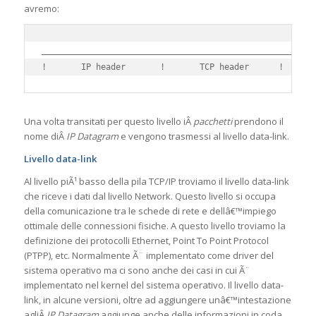
avremo:
____________________________________________________

Una volta transitati per questo livello iÂ
pacchetti
prendono il
nome diÂ
IP Datagram
e vengono trasmessi al livello data-link.
Livello data-link
Al livello piÃ¹ basso della pila TCP/IP troviamo il livello data-link
che riceve i dati dal livello Network. Questo livello si occupa
della comunicazione tra le schede di rete e dellâ€™impiego
ottimale delle connessioni fisiche. A questo livello troviamo la
definizione dei protocolli Ethernet, Point To Point Protocol
(PTPP), etc. Normalmente Ã¨ implementato come driver del
sistema operativo ma ci sono anche dei casi in cui Ã¨
implementato nel kernel del sistema operativo. Il livello data-
link, in alcune versioni, oltre ad aggiungere unâ€™intestazione
agliÂ
IP Datagram
aggiunge anche delle informazioni in coda