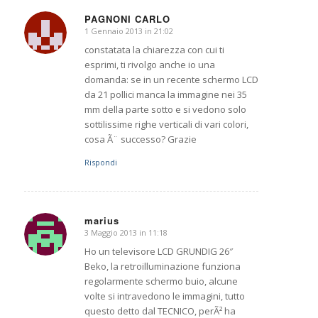
PAGNONI CARLO
1 Gennaio 2013 in 21:02
dice:
constatata la chiarezza con cui ti
esprimi, ti rivolgo anche io una
domanda: se in un recente schermo LCD
da 21 pollici manca la immagine nei 35
mm della parte sotto e si vedono solo
sottilissime righe verticali di vari colori,
cosa Ã¨ successo? Grazie
Rispondi
marius
3 Maggio 2013 in 11:18
dice:
Ho un televisore LCD GRUNDIG 26″
Beko, la retroilluminazione funziona
regolarmente schermo buio, alcune
volte si intravedono le immagini, tutto
questo detto dal TECNICO, perÃ² ha