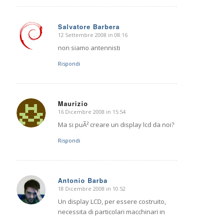
Salvatore Barbera
12 Settembre 2008 in 08:16
dice:
non siamo antennisti
Rispondi
Maurizio
16 Dicembre 2008 in 15:54
dice:
Ma si puÃ² creare un display lcd da noi?
Rispondi
Antonio Barba
18 Dicembre 2008 in 10:52
dice:
Un display LCD, per essere costruito,
necessita di particolari macchinari in