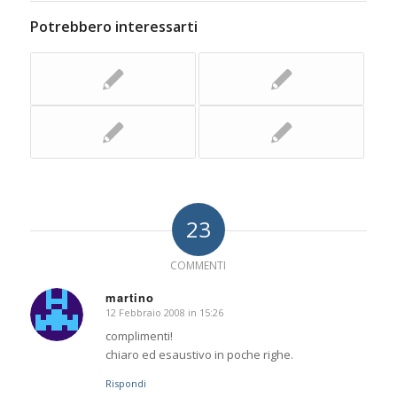
Potrebbero interessarti
23
COMMENTI
martino
12 Febbraio 2008 in 15:26
dice:
complimenti!
chiaro ed esaustivo in poche righe.
Rispondi