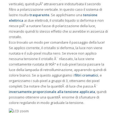
verticale), quindi puÃ¹ attraversare indisturbata il secondo
filtro a polarizzazione verticale. In questo caso il sistema di
lastre risulta
trasparente
. Se applichiamo una
tensione
elettrica
ai due elettrodi, il cristallo liquido si deforma e non
riesce piÃ¹ a ruotare l’asse di polarizzazione della luce,
ricreando quindi lo stesso effetto che si avrebbe in assenza di
cristallo.
Ecco trovato un modo per comandare il passaggio della luce!
Se applico corrente, il cristallo si deforma, la luce non viene
ruotata e il sub-pixel risulta nero. Se invece non applico
nessuna tensione il cristallo Ã¨ rilassato, la luce viene
correttamente ruotata di 90Â° e il sub-pixel lascia passare la
luce della lampada di retroilluminazione, apparendo quindi di
colore bianco. Se a questo aggiungiamo i
filtri cromatici
, e
organizziamo i sub-pixel a gruppi di 3, otteniamo dei pixel
completi. Da notare che la quantitÃ di luce che passa Ã¨
inversamente proporzionale alla tensione applicata
, quindi
possiamo ottenere una quantitÃ enorme di sfumature di
colore regolando in modo graduale la tensione.