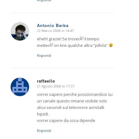
Antonio Barba
12 Marzo 2008 in 14:47
dice:
eheh! grazie! Se troverÃ² il tempo
metterÃ² on line qualche altra “pillola”
Rispondi
raffaello
21 Agosto 2008 in 17:37
dice:
vorrei sapere perche posizionandosi su
un canale questo rimane visibile solo
alcui secondi sul televiosre acristalli
liquidi .
vorrei sapere da cosa dipende
Rispondi