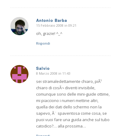
Antonio Barba
15 Febbraio 2008 in 09:21
dice:
oh, grazie! ^_^
Rispondi
Salvio
8 Marzo 2008 in 11:43
dice:
sei stramaledettamente chiaro, piÃ¹
chiaro di cosÃ¬ diventi invisibile,
comunque sono delle mini-guide ottime,
mi piacciono i numeri mettine altri,
quella dei dati dello schermo non la
sapevo, Ã¨ spaventosa come cosa, se
puoi vuoi fare una guida anche sul tubo
catodico?… alla prossima…
Rispondi