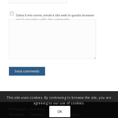
Salva il mio nome, email e sito web in questo browser
per la prossima volta che commento.
This site uses cookies. By continuing to browse the site, you are
agreeing to our use of cookies.
© Copyright - OScene.net
OK
Disclaimer
Collabora
Contatti
Conoscici