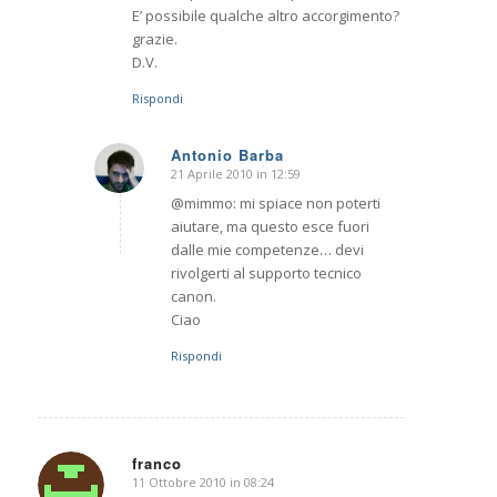
E’ possibile qualche altro accorgimento?
grazie.
D.V.
Rispondi
Antonio Barba
21 Aprile 2010 in 12:59
dice:
@mimmo: mi spiace non poterti
aiutare, ma questo esce fuori
dalle mie competenze… devi
rivolgerti al supporto tecnico
canon.
Ciao
Rispondi
franco
11 Ottobre 2010 in 08:24
dice: