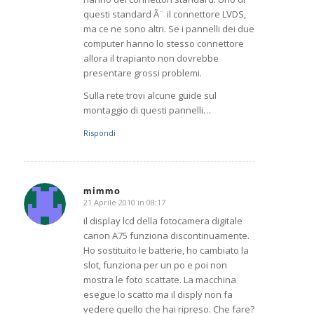
questi standard Ã¨ il connettore LVDS,
ma ce ne sono altri. Se i pannelli dei due
computer hanno lo stesso connettore
allora il trapianto non dovrebbe
presentare grossi problemi.
Sulla rete trovi alcune guide sul
montaggio di questi pannelli…
Rispondi
mimmo
21 Aprile 2010 in 08:17
dice:
il display lcd della fotocamera digitale
canon A75 funziona discontinuamente.
Ho sostituito le batterie, ho cambiato la
slot, funziona per un po e poi non
mostra le foto scattate. La macchina
esegue lo scatto ma il disply non fa
vedere quello che hai ripreso. Che fare?