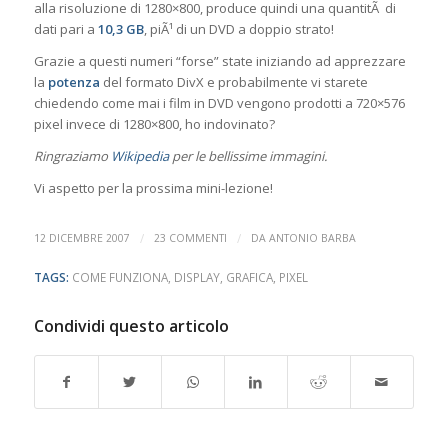
alla risoluzione di 1280×800, produce quindi una quantitÃ di
dati pari a
10,3 GB
, piÃ¹ di un DVD a doppio strato!
Grazie a questi numeri “forse” state iniziando ad apprezzare
la
potenza
del formato DivX e probabilmente vi starete
chiedendo come mai i film in DVD vengono prodotti a 720×576
pixel invece di 1280×800, ho indovinato?
Ringraziamo
Wikipedia
per le bellissime immagini.
Vi aspetto per la prossima mini-lezione!
/
/
12 DICEMBRE 2007
23 COMMENTI
DA
ANTONIO BARBA
TAGS:
COME FUNZIONA
,
DISPLAY
,
GRAFICA
,
PIXEL
Condividi questo articolo