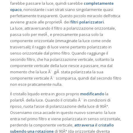
farebbe passare la luce, quindi sarebbe
completamente
opaco
, nonostante i vari strati siano singolarmente quasi
perfettamente trasparenti. Questo piccolo miracolo dell’ottica
avviene grazie alle proprietÃ dei
filtri polarizzatori
.
La luce, attraversando il filtro a polarizzazione orizzontale,
passa solo per metÃ , e precisamente passa solo la
componente orizzontale (immaginate la luce come onde
trasversali); il raggio di luce viene pertanto polarizzato in
senso orizzontale dal primo filtro. Quando raggiunge il
secondo filtro, che ha polarizzazione verticale, soltanto la
componente verticale della luce riesce a passare, ma dal
momento che la luce Ã¨ giÃ stata polarizzata la sua
componente verticale Ã¨ scomparsa, quindi dal secondo filtro
non esce praticamente nulla.
Il cristallo liquido entra in gioco proprio
modificando
la
polaritÃ della luce. Quando il cristallo Ã¨ in condizioni di
riposo, ruota l’asse di polarizzazione della luce di 90Â°.
Osserviamo cosa accade in questo nuovo scenario: la luce
entra nel primo filtro e viene polarizzata in senso orizzontale,
perdendo la componente verticale,
attraversa il cristallo
subendo una rotazione
di 90Â° (da orizzontale diventa