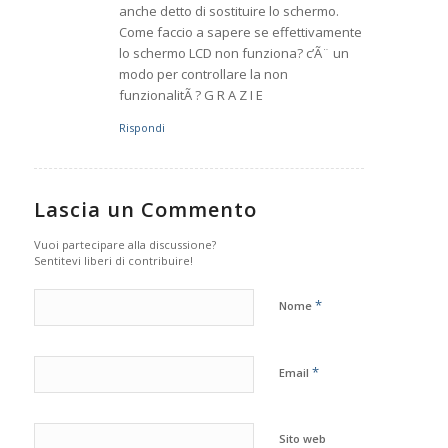
anche detto di sostituire lo schermo.
Come faccio a sapere se effettivamente
lo schermo LCD non funziona? c’Ã¨ un
modo per controllare la non
funzionalitÃ ? G R A Z I E
Rispondi
Lascia un Commento
Vuoi partecipare alla discussione?
Sentitevi liberi di contribuire!
*
Nome
*
Email
Sito web