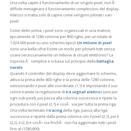
Una volta capito il funzionamento di un singolo pixel, non Ã¨
difficile immaginare il funzionamento complessivo del display.
Adesso si tratta solo di capire come vengono pilotati i vari
pixel.
Come detto prima, i pixel sono organizzati in una matrice,
tipicamente di 1280 colonne per 800 righe, per un totale di
1.024.000 pixel su uno schermo tipico!
Un milione di pixel
sono una bella cifra! Esiste un modo per pilotarli tutti senza
usare necessariamente un milione di circuiti elettronici? La
risposta Ã¨ semplice e si basa sul principio della
battaglia
navale
.
Quando il controller del display deve aggiornare lo schermo,
attiva la prima delle 800 righe e la prima delle 1280 colonne,
selezionando il pixel alle coordinate (1,1) e impostando il suo
colore tramite la regolazione di
tre segnali elettrici
(uno per
ogni sub-pixel), poi passa alla colonna successiva e ripete la
procedura con il pixel (2,1) e cosÃ¨ via per tutta la prima riga.
Una volta terminato il
tracing
della riga, passa alla riga
successiva e riparte dalla prima colonna con il pixel (2,1), poi il
(2,2), il (2,3) e cosÃ¬ via finchÃ¨ non ha aggiornato tutti i pixel
fino al (1280,800).