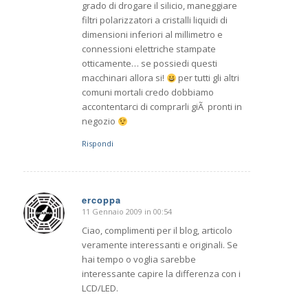
grado di drogare il silicio, maneggiare
filtri polarizzatori a cristalli liquidi di
dimensioni inferiori al millimetro e
connessioni elettriche stampate
otticamente… se possiedi questi
macchinari allora si!
per tutti gli altri
comuni mortali credo dobbiamo
accontentarci di comprarli giÃ pronti in
negozio
Rispondi
ercoppa
11 Gennaio 2009 in 00:54
dice:
Ciao, complimenti per il blog, articolo
veramente interessanti e originali. Se
hai tempo o voglia sarebbe
interessante capire la differenza con i
LCD/LED.