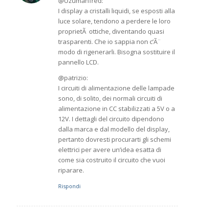
@Uzumanfred:
I display a cristalli liquidi, se esposti alla
luce solare, tendono a perdere le loro
proprietÃ ottiche, diventando quasi
trasparenti. Che io sappia non c’Ã¨
modo di rigenerarli. Bisogna sostituire il
pannello LCD.
@patrizio:
I circuiti di alimentazione delle lampade
sono, di solito, dei normali circuiti di
alimentazione in CC stabilizzati a 5V o a
12V. I dettagli del circuito dipendono
dalla marca e dal modello del display,
pertanto dovresti procurarti gli schemi
elettrici per avere un’idea esatta di
come sia costruito il circuito che vuoi
riparare.
Rispondi