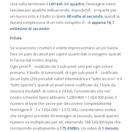
Una volta terminato il
refresh
del
quadro
, l’immagine viene
lasciata per qualche millisecondo, dopodichÃ¨ si riparte per
un nuovo ciclo e il tutto si ripete
60 volte al secondo
, quindi la
durata complessiva di un ciclo completo Ã¨ di
appena 16,7
millesimi di secondo
!
Pillole
Se vi piacciono i numeri e volete impressionarvi un po’ basta
fare un paio di calcoli per capire quanti dati ci vengono sparati
in faccia dal nostro display.
Ogni pixel Ã¨ costituito da 3 sub-pixel, uno per ogni colore
primario. Il livello di luminositÃ di ogni sub-pixel Ã¨ codificato
da un byte (256 possibili valori intermedi tra il “tutto acceso” e il
“tutto spento”), quindi un pixel viene codificato da 3 byte (la
classica modalitÃ di colore a 24 bit). Considerato che nel
nostro schermo tipico abbiamo 1.280×800 = 1.024.000 pixel, il
numero di byte che serve per descrivere completamente
l’immagine Ã¨ 3 x 1.024.000 = 3.072.000, consideriamo inoltre
che vengono prodotte 60 immagini al secondo, quindi questo
numero va moltiplicato per 60, ottenendo 184.320.000 byte che
corrisponde esattamente a
175,8 MB/s
. Un video di
1 minuto
,