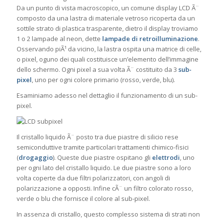
Da un punto di vista macroscopico, un comune display LCD Ã¨
composto da una lastra di materiale vetroso ricoperta da un
sottile strato di plastica trasparente, dietro il display troviamo
1 o 2 lampade al neon, dette
lampade di retroilluminazione
.
Osservando piÃ¹ da vicino, la lastra ospita una matrice di celle,
o pixel, oguno dei quali costituisce un’elemento dell’immagine
dello schermo. Ogni pixel a sua volta Ã¨ costituito da 3
sub-
pixel
, uno per ogni colore primario (rosso, verde, blu).
Esaminiamo adesso nel dettaglio il funzionamento di un sub-
pixel.
Il cristallo liquido Ã¨ posto tra due piastre di silicio rese
semiconduttive tramite particolari trattamenti chimico-fisici
(
drogaggio
). Queste due piastre ospitano gli
elettrodi
, uno
per ogni lato del cristallo liquido. Le due piastre sono a loro
volta coperte da due filtri polarizzatori, con angoli di
polarizzazione a opposti. Infine cÃ¨ un filtro colorato rosso,
verde o blu che fornisce il colore al sub-pixel.
In assenza di cristallo, questo complesso sistema di strati non