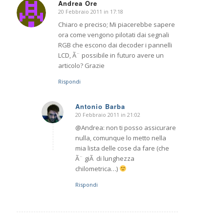
Andrea Ore
20 Febbraio 2011 in 17:18
dice:
Chiaro e preciso; Mi piacerebbe sapere
ora come vengono pilotati dai segnali
RGB che escono dai decoder i pannelli
LCD, Ã¨ possibile in futuro avere un
articolo? Grazie
Rispondi
Antonio Barba
20 Febbraio 2011 in 21:02
dice:
@Andrea: non ti posso assicurare
nulla, comunque lo metto nella
mia lista delle cose da fare (che
Ã¨ giÃ di lunghezza
chilometrica…)
Rispondi