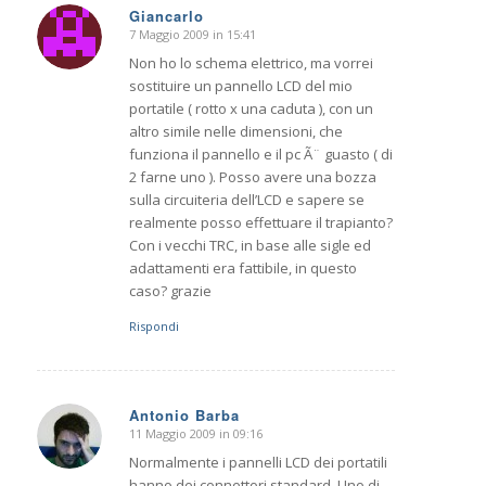
Giancarlo
7 Maggio 2009 in 15:41
dice:
Non ho lo schema elettrico, ma vorrei
sostituire un pannello LCD del mio
portatile ( rotto x una caduta ), con un
altro simile nelle dimensioni, che
funziona il pannello e il pc Ã¨ guasto ( di
2 farne uno ). Posso avere una bozza
sulla circuiteria dell’LCD e sapere se
realmente posso effettuare il trapianto?
Con i vecchi TRC, in base alle sigle ed
adattamenti era fattibile, in questo
caso? grazie
Rispondi
Antonio Barba
11 Maggio 2009 in 09:16
dice:
Normalmente i pannelli LCD dei portatili
hanno dei connettori standard. Uno di