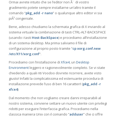
Ormai avrete intuito che se l’editor non Ã¨ di vostro
gradimento potete sempre installarne un’altro tramite il
comando “
pkg_add -r nano
” o qualunque altro editor vi sia
piÃ¹ congeniale.
Bene, adesso chiudiamo la schermata grafica di X inviando al
sistema virtuale la combinazione di tasti CTRL-ALT-BACKSPACE
(usando i tasti
Host-BackSpace
) e procediamo all’installazione
di un sistema desktop. Ma prima salviamo il file di
configurazione al proprio posto tramite “
cp xorg.conf.new
/etc/X11/xorg.conf
“.
Procediamo con l’installazione di
Xfce4
, un
Desktop
Environment
leggero e ragionevolmente completo. Se vi state
chiedendo a quali riti Voodoo dovrete ricorrere, avete visto
giusto! Infatti la complicatissima ed estenuante procedura di
installazione prevede l’uso di ben 16 caratteri! (
pkg_add -r
xfce4
)
Dal momento che non vogliamo creare danni irreparabili al
nostro sistema, conviene settare un nuovo utente con privilegi
ridotti per eseguire l’interfaccia grafica. Procediamo nella
classica maniera Unix con il comando “
adduser
” che ci offre