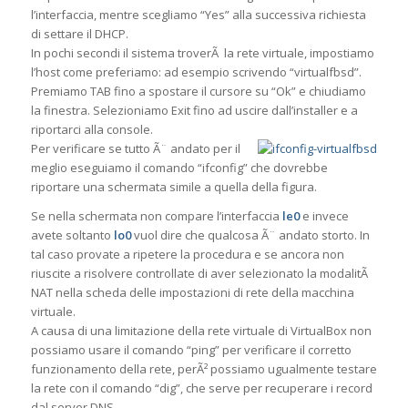
l’interfaccia, mentre scegliamo “Yes” alla successiva richiesta
di settare il DHCP.
In pochi secondi il sistema troverÃ la rete virtuale, impostiamo
l’host come preferiamo: ad esempio scrivendo “virtualfbsd”.
Premiamo TAB fino a spostare il cursore su “Ok” e chiudiamo
la finestra. Selezioniamo Exit fino ad uscire dall’installer e a
riportarci alla console.
Per verificare se tutto Ã¨ andato per il
meglio eseguiamo il comando “ifconfig” che dovrebbe
riportare una schermata simile a quella della figura.
Se nella schermata non compare l’interfaccia
le0
e invece
avete soltanto
lo0
vuol dire che qualcosa Ã¨ andato storto. In
tal caso provate a ripetere la procedura e se ancora non
riuscite a risolvere controllate di aver selezionato la modalitÃ
NAT nella scheda delle impostazioni di rete della macchina
virtuale.
A causa di una limitazione della rete virtuale di VirtualBox non
possiamo usare il comando “ping” per verificare il corretto
funzionamento della rete, perÃ² possiamo ugualmente testare
la rete con il comando “dig”, che serve per recuperare i record
dal server DNS.