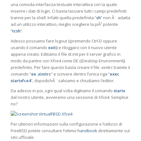
una comoda interfaccia testuale interattiva con la quale
inserire i dati di login. Ci basta lasciare tutti i campi predefiniti
tranne per la shell. Infatti quella predefinita “
sh
” non Ã¨ adatta
ad un utilizzo interattivo, meglio scegliere la piÃ¹ potente
“
tcsh
“.
Adesso possiamo fare logout ((premendo Ctrl-D oppure
usando il comando
exit
)) e riloggarci con il nuovo utente
appena creato. Editiamo il file di init per il server grafico in
modo da partire con Xfce4 come DE ((Desktop Environment))
predefinito. Per fare questo basta creare il file .xinitrc tramite il
comando “
ee .xinitrc
” e scrivere dentro l’unica riga “
exec
startxfce4
“, dopodichÃ¨ salviamo e chiudiamo l’editor.
Da adesso in poi, ogni qual volta digitiamo il comando
startx
dal nostro utente, avvieremo una sessione di Xfce4. Semplice
no?
Per ulteriori informazioni sulla configurazione e l’utilizzo di
FreeBSD potete consultare l’ottimo
handbook
direttamente sul
sito ufficiale.