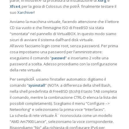
parte, vi mostrerÃ² la procedura di installazione di
Xorg
e
Xfce4
, per la gioia di Colossus che potrÃ finalmente testare il
suo
Xarchiver
!
Avviamo la macchina virtuale, facendo attenzione che il lettore
CD sia vuoto e che l’immagine ISO di FreeBSD sia stata
“smontata” nel pannello di VirtualBOX. In questo modo siamo
sicuri di avviare il sistema dall’hard disk virtuale.
All’avvio facciamo login come root, senza password. Per prima
cosa impostiamo una password per l’amministratore:
eseguiamo il comando “
passwd
” e inseriamo 2 volte una
password a scelta. Adesso procediamo con la configurazione
della rete virtuale.
Per semplicitÃ usiamo l’installer automatico: digitiamo il
comando “
sysinstall
” (NOTA: a differenza della shell Bash,
nella shell predefinita di FreeBSD ((tcsh)) il tasto TAB completa
il comando, mentre la combinazione CTRL-D elenca la lista dei
possibili completamenti). Scegliamo il menu “Configure –>
Networking” e selezioniamo la prima voce “Interfaces”.
La scheda di rete virtuale Ã¨ riconosciuta come un modello
“AMD Am7900 Lance”, selezioniamo la voce corrispondente.
Rispondiamo “No” alla richiesta di configurare IPv6 per