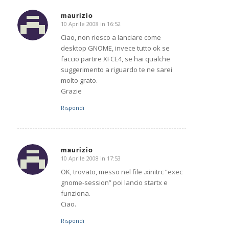
maurizio
10 Aprile 2008 in 16:52
dice:
Ciao, non riesco a lanciare come
desktop GNOME, invece tutto ok se
faccio partire XFCE4, se hai qualche
suggerimento a riguardo te ne sarei
molto grato.
Grazie
Rispondi
maurizio
10 Aprile 2008 in 17:53
dice:
OK, trovato, messo nel file .xinitrc “exec
gnome-session” poi lancio startx e
funziona.
Ciao.
Rispondi