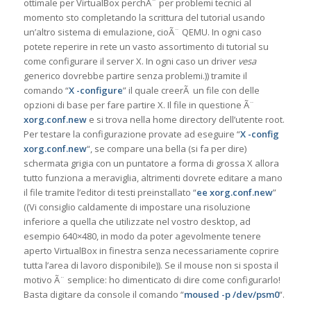
ottimale per VirtualBox perchÃ¨ per problemi tecnici al
momento sto completando la scrittura del tutorial usando
un’altro sistema di emulazione, cioÃ¨ QEMU. In ogni caso
potete reperire in rete un vasto assortimento di tutorial su
come configurare il server X. In ogni caso un driver
vesa
generico dovrebbe partire senza problemi.)) tramite il
comando “
X -configure
” il quale creerÃ un file con delle
opzioni di base per fare partire X. Il file in questione Ã¨
xorg.conf.new
e si trova nella home directory dell’utente root.
Per testare la configurazione provate ad eseguire “
X -config
xorg.conf.new
“, se compare una bella (si fa per dire)
schermata grigia con un puntatore a forma di grossa X allora
tutto funziona a meraviglia, altrimenti dovrete editare a mano
il file tramite l’editor di testi preinstallato “
ee xorg.conf.new
”
((Vi consiglio caldamente di impostare una risoluzione
inferiore a quella che utilizzate nel vostro desktop, ad
esempio 640×480, in modo da poter agevolmente tenere
aperto VirtualBox in finestra senza necessariamente coprire
tutta l’area di lavoro disponibile)). Se il mouse non si sposta il
motivo Ã¨ semplice: ho dimenticato di dire come configurarlo!
Basta digitare da console il comando “
moused -p /dev/psm0
“.