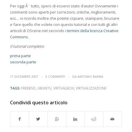
Per oggi Ã¨ tutto, spero di esservi stato d’aiuto! Ovviamente i
commenti sono aperti per correzioni, critiche, miglioramenti,
ecc… vi ricordo inoltre che potete copiare, stampare, bruciare
e fare quello che volete con questo tutorial e con tutti gli altri
articoli di OScene.net secondo i
termini della licenza Creative
Commons
.
Il tutorial completo:
prima parte
seconda parte
/
/
11 DICEMBRE 2007
5 COMMENTI
DA
ANTONIO BARBA
TAGS:
FREEBSD
,
UBUNTU
,
VIRTUALBOX
,
VIRTUALIZZAZIONE
Condividi questo articolo