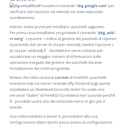
Proviamo il comando “
dig google.com
” per
verificare che l’accesso ad internet sia stato impostato
correttamente.
Adesso siamo pronti per installare i pacchetti aggiuntivi.
Per prima cosa installiamo xorg tramite il comando “
pkg_add -
rv xorg
“. L’opzione -r indica al gestore dei pacchetti di reperire
il pacchetto dal server ((r sta per
remote
)), mentre l’opzione v
((v sta per
verbose
)) Ã¨ facoltativa e serve soltanto per
visualizzare un maggior numero di informazioni sulle
operazioni eseguite dal gestore dei pacchetti durante
l’installazione dei nostri programmi.
Notare che nella versione
current
di FreeBSD i pacchetti
risiedono tutti sul server centrale ((ftp.freebsd.org)), quindi
aspettatevi un download moooolto lento! Se usate una
versione “stable” di FreeBSD il problema non sussiste perchÃ¨
Ã¨ possibile usare uno dei tantissimi mirror in giro per il
mondo.
Una volta installato il server X, procediamo alla sua
configurazione ((Non riporto passo passo la configurazione