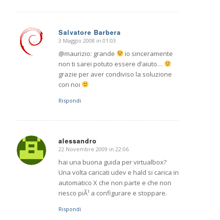
Salvatore Barbera
3 Maggio 2008 in 01:03
dice:
@maurizio: grande
io sinceramente
non ti sarei potuto essere d’aiuto…
grazie per aver condiviso la soluzione
con noi
Rispondi
alessandro
22 Novembre 2009 in 22:06
dice:
hai una buona guida per virtualbox?
Una volta caricati udev e hald si carica in
automatico X che non parte e che non
riesco piÃ¹ a configurare e stoppare.
Rispondi